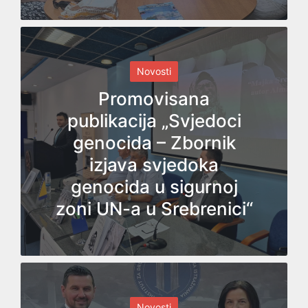
Posted
Novosti
in
Promovisana
publikacija „Svjedoci
genocida – Zbornik
izjava svjedoka
genocida u sigurnoj
zoni UN-a u Srebrenici“
Posted
Novosti