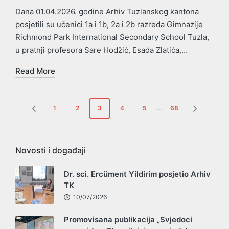
Dana 01.04.2026. godine Arhiv Tuzlanskog kantona
posjetili su učenici 1a i 1b, 2a i 2b razreda Gimnazije
Richmond Park International Secondary School Tuzla,
u pratnji profesora Sare Hodžić, Esada Zlatića,…
Read More
Posts
1
2
3
4
5
…
68
PREVIOUS
NEXT
pagination
PAGE
PAGE
Novosti i događaji
Dr. sci. Ercüment Yildirim posjetio Arhiv
TK
10/07/2026
Promovisana publikacija „Svjedoci