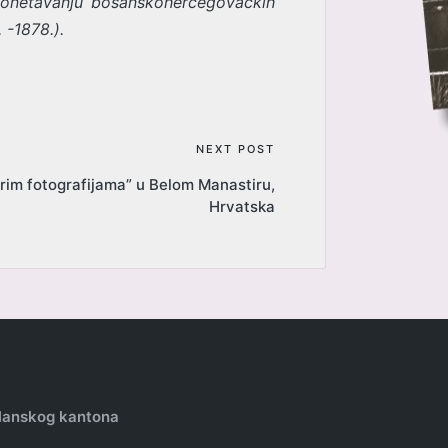
odgonetavanju bosanskohercegovačkih
-1878.).
NEXT POST
arim fotografijama” u Belom Manastiru,
Hrvatska
zlanskog kantona