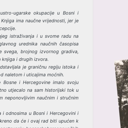
austro-ugarske okupacije u Bosni i
Knjiga ima naučne vrijednosti, jer je
cepcije.
jeg istraživanja i u svome radu na
 glavnog urednika naučnih časopisa
je svega, brojnog izvornog gradiva,
knjiga i drugih izvora.
stavljala je graničnu regiju istoka i
od naletom i uticajima moćnih.
e Bosne i Hercegovine imalo svoju
tno utjecalo na sam historijski tok u
im neponovljivim naučnim i stručnim
 i odnosima u Bosni i Hercegovini i
reno da će i ovaj rad biti upućen k