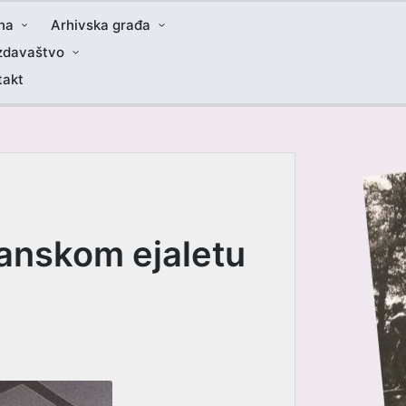
na
Arhivska građa
zdavaštvo
takt
sanskom ejaletu