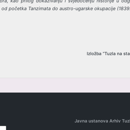
zbora, kao prilog dokazivanju i svjedočenju historije u 
od početka Tanzimata do austro-ugarske okupacije (1839. 
Izložba “Tuzla na st
Javna ustanova Arhiv Tu