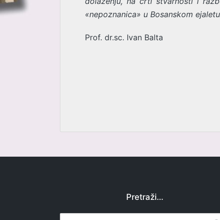
dolaženju, na crti stvarnosti i ra
«nepoznanica» u Bosanskom ejaletu 
Prof. dr.sc. Ivan Balta
Post
navigation
Pretraži…