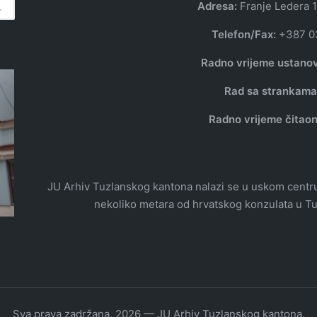
Adresa:
Franje Ledera 1
Telefon/Fax:
+387 0
Radno vrijeme ustano
Rad sa strankam
Radno vrijeme čitaon
JU Arhiv Tuzlanskog kantona nalazi se u uskom centru T
nekoliko metara od hrvatskog konzulata u Tuz
Sva prava zadržana. 2026 — JU Arhiv Tuzlanskog kantona.