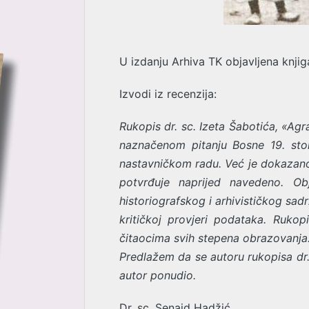
U izdanju Arhiva TK objavljena knjig
Izvodi iz recenzija:
Rukopis dr. sc. Izeta Šabotića, «Ag
naznačenom pitanju Bosne 19. stol
nastavničkom radu. Već je dokazano i
potvrđuje naprijed navedeno. Ob
historiografskog i arhivističkog sad
kritičkoj provjeri podataka. Ruko
čitaocima svih stepena obrazovanja
Predlažem da se autoru rukopisa dr. 
autor ponudio.
Dr. sc. Senaid Hadžić