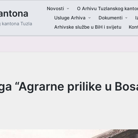
Novosti
O Arhivu Tuzlanskog kanto
antona
Usluge Arhiva
Dokumenti
I
g kantona Tuzla
Arhivske službe u BiH i svijetu
Kon
iga “Agrarne prilike u Bo