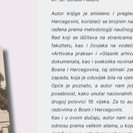
Autor knjige je smisleno i pregle
Hercegovini, koristeći se brojnim na
rađena prema metodologiji naučnog ist
Rad koji se iščitava na stranicam
fakultetu, kao i čovjeka na vodeć
«Arhivska praksa» i «Glasnik arhiv
dokumenata, kao i svekolike novinske
Bosna i Hercegovina, taj istinski ze
zapada, koja je oduvijek bila na vje
Opće je poznato, a autor nam još
posebnost, kako unutar nacionalnih i
drugoj polovici 19. vijeka. Za to 
radovima o Bosni i Hercegovini.
Kao i u ovom slučaju, autor nam od
odnosu prema velikim silama, u koj