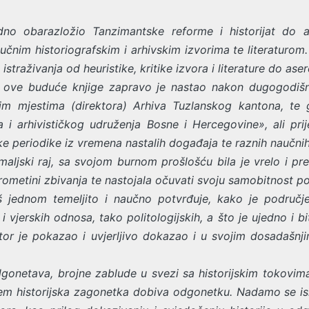
dno obarazložio Tanzimantske reforme i historijat do 
učnim historiografskim i arhivskim izvorima te literaturom. 
raživanja od heuristike, kritike izvora i literature do aser
a ove buduće knjige zapravo je nastao nakon dugogodišn
im mjestima (direktora) Arhiva Tuzlanskog kantona, te
a i arhivističkog udruženja Bosne i Hercegovine», ali pri
 periodike iz vremena nastalih događaja te raznih naučnih 
maljski raj, sa svojom burnom prošlošću bila je vrelo i pred
trometini zbivanja te nastojala očuvati svoju samobitnost p
 jednom temeljito i naučno potvrđuje, kako je područj
 vjerskih odnosa, tako politologijskih, a što je ujedno i bi
autor je pokazao i uvjerljivo dokazao i u svojim dosadašnj
gonetava, brojne zablude u svezi sa historijskim tokovima
em historijska zagonetka dobiva odgonetku. Nadamo se isk