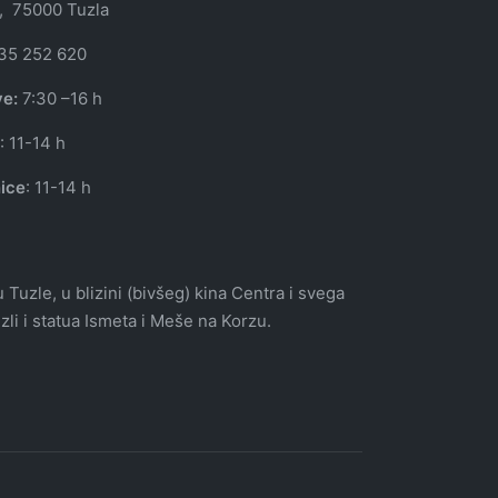
, 75000 Tuzla
35 252 620
ve:
7:30 –16 h
a
: 11-14 h
ice
: 11-14 h
uzle, u blizini (bivšeg) kina Centra i svega
li i statua Ismeta i Meše na Korzu.