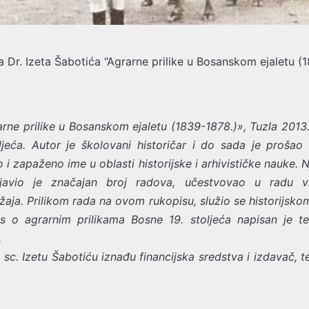
a Dr. Izeta Šabotića “Agrarne prilike u Bosanskom ejaletu (1
rarne prilike u Bosanskom ejaletu (1839-1878.)», Tuzla 201
jeća. Autor je školovani historičar i do sada je prošao
 zapaženo ime u oblasti historijske i arhivističke nauke. Nj
javio je značajan broj radova, učestvovao u radu v
ržaja. Prilikom rada na ovom rukopisu, služio se historijskom
pis o agrarnim prilikama Bosne 19. stoljeća napisan je t
.
sc. Izetu Šabotiću iznađu financijska sredstva i izdavač, t