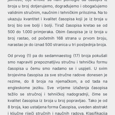
broja u broj dotjerujemo, dograđujemo i obogaćujemo
validnim stručnim, naučnim i tehničkim prilozima. Na to
ukazuju kvantitet i kvalitet časopisa koji je iz broja u
broj bio sve bolji i bolji. Tiraž časopisa kretao se od
500 do 1.000 primjeraka. Obim časopisa je iz broja u
broj rastao, od početnih 168 strana u prvom broju,
narastao je do iznad 500 stranica u tri posljednja broja.
Od prvog (1) pa do sedamnaestog (17) broja pokušali
smo napraviti prepoznatljivu stručnu i tehničku formu
časopisa u čemu smo nadamo se i uspjeli. U svim
brojevima časopisa za sve stručne radove donesen je
rezime, do 8 broja na njemačkom, a od tada na
engleskome jeziku. Sve vrijeme izlaženja časopisa
težilo se stručnoj i tehničkoj nadogradnji, čime se
kvalitet časopisa iz broja u broj popravljao. Tako je od
8 broja, kao ustaljena forma Časopisa, uveden abstrakt
i ključne riječi stručnih i naučnih radova. Klasifikacija