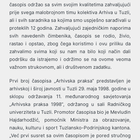
časopis održao sa svim svojim kvalitetima zahvaljujući
prije svega malobrojnom timu kolektiva Arhiva u Tuzli,
ali i svih saradnika sa kojima smo uspješno sarađivali u
proteklih 12 godina. Zahvaljujući zajedničkim naporima
svih navedenih čimbenika, časopis se rodio, živio,
rastao i opstao, zbog čega koristimo i ovu priliku da
zahvalimo svima koji su nam na bilo koji način dali
podršku da istrajemo i održimo se na ovome veoma
važnom strukovnom, ali i društvenom zadatku.
Prvi broj časopisa „Arhivska praksa” predstavljen je
arhivskoj i široj javnosti u Tuzli 29. maja 1998. godine u
sklopu održavanja 11. međunarodnog savjetovanja
„Arhivska praksa 1998”, održanog u sali Radničkog
univerziteta u Tuzli. Promotor časopisa bio je Mevludin
Hajdarhodžić, pomoćnik Ministra za obrazovanje,
nauku, kulturu i sport Tuzlansko-Podrinjskog kantona.
„Već prvi susret sa ovim časopisom je pored stručnog