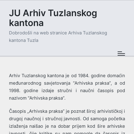
JU Arhiv Tuzlanskog
kantona
Dobrodošli na web stranice Arhiva Tuzlanskog
kantona Tuzla
Arhiv Tuzlanskog kantona je od 1984. godine domaćin
međunarodnog savjetovanja “Arhivska praksa”, a od
1998. godine izdaje stručni i naučni časopis pod
nazivom “Arhivska praksa”.
Časopis „Arhivska praksa” je poznat široj arhivističkoj i
drugoj naučnoj i stručnoj javnosti. Od samoga početka
izlaženja naišao je na dobar prijem kod šire arhivske
javnosti, čije kritike su nam pomogle da časopis iz