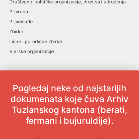
Društveno-političke organizacije, društva i udruženja
Privreda
Pravosuđe
Zbirke
Lične i porodične zbirke
Vjerske organizacije
Pogledaj neke od najstarijih
dokumenata koje čuva Arhiv
Tuzlanskog kantona (berati,
fermani i bujuruldije).