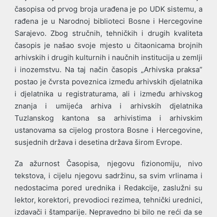
časopisa od prvog broja urađena je po UDK sistemu, a
rađena je u Narodnoj biblioteci Bosne i Hercegovine
Sarajevo. Zbog stručnih, tehničkih i drugih kvaliteta
časopis je našao svoje mjesto u čitaonicama brojnih
arhivskih i drugih kulturnih i naučnih institucija u zemlji
i inozemstvu. Na taj način časopis „Arhivska praksa”
postao je čvrsta poveznica između arhivskih djelatnika
i djelatnika u registraturama, ali i između arhivskog
znanja i umijeća arhiva i arhivskih djelatnika
Tuzlanskog kantona sa arhivistima i arhivskim
ustanovama sa cijelog prostora Bosne i Hercegovine,
susjednih država i desetina država širom Evrope.
Za ažurnost Časopisa, njegovu fizionomiju, nivo
tekstova, i cijelu njegovu sadržinu, sa svim vrlinama i
nedostacima pored urednika i Redakcije, zaslužni su
lektor, korektori, prevodioci rezimea, tehnički urednici,
izdavači i štamparije. Nepravedno bi bilo ne reći da se