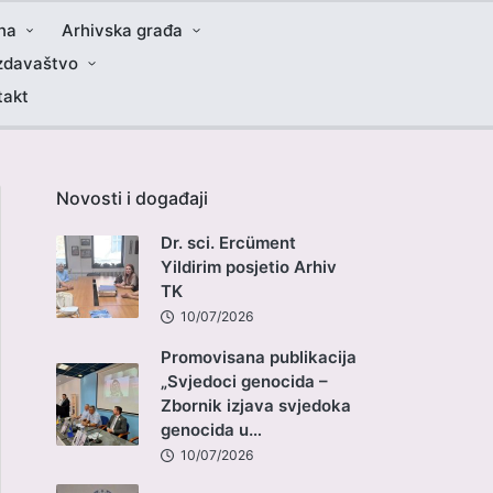
na
Arhivska građa
zdavaštvo
takt
Novosti i događaji
Dr. sci. Ercüment
Yildirim posjetio Arhiv
TK
10/07/2026
Promovisana publikacija
„Svjedoci genocida –
Zbornik izjava svjedoka
genocida u…
10/07/2026