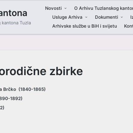
Novosti
O Arhivu Tuzlanskog kanto
antona
Usluge Arhiva
Dokumenti
I
g kantona Tuzla
Arhivske službe u BiH i svijetu
Kon
porodične zbirke
ća Brčko (1840-1865)
1890-1892)
2)