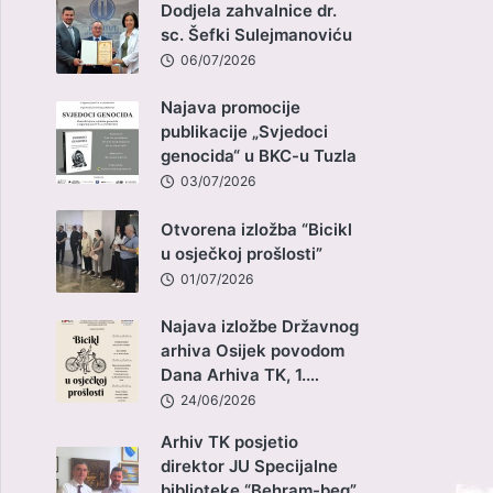
Dodjela zahvalnice dr.
sc. Šefki Sulejmanoviću
06/07/2026
Najava promocije
publikacije „Svjedoci
genocida“ u BKC-u Tuzla
03/07/2026
Otvorena izložba “Bicikl
u osječkoj prošlosti”
01/07/2026
Najava izložbe Državnog
arhiva Osijek povodom
Dana Arhiva TK, 1.…
24/06/2026
Arhiv TK posjetio
direktor JU Specijalne
biblioteke “Behram-beg”