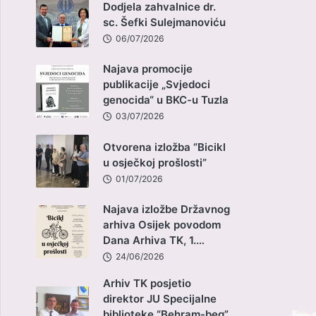
Dodjela zahvalnice dr.
sc. Šefki Sulejmanoviću
06/07/2026
Najava promocije
publikacije „Svjedoci
genocida“ u BKC-u Tuzla
03/07/2026
Otvorena izložba “Bicikl
u osječkoj prošlosti”
01/07/2026
Najava izložbe Državnog
arhiva Osijek povodom
Dana Arhiva TK, 1.…
24/06/2026
Arhiv TK posjetio
direktor JU Specijalne
biblioteke “Behram-beg”