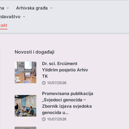
na
Arhivska građa
zdavaštvo
takt
Novosti i događaji
Dr. sci. Ercüment
Yildirim posjetio Arhiv
TK
10/07/2026
Promovisana publikacija
„Svjedoci genocida –
Zbornik izjava svjedoka
genocida u…
10/07/2026