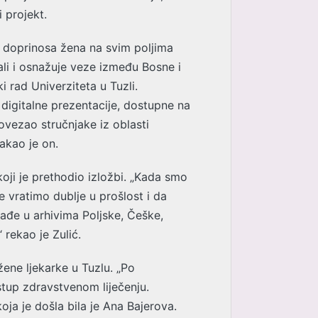
 projekt.
 doprinosa žena na svim poljima
 ali i osnažuje veze između Bosne i
i rad Univerziteta u Tuzli.
du digitalne prezentacije, dostupne na
povezao stručnjake iz oblasti
takao je on.
koji je prethodio izložbi. „Kada smo
e vratimo dublje u prošlost i da
rađe u arhivima Poljske, Češke,
rekao je Zulić.
žene ljekarke u Tuzlu. „Po
stup zdravstvenom liječenju.
oja je došla bila je Ana Bajerova.