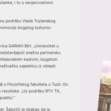
uzlanke, i to s nevjerovatnom
ranu podršku Vlade Tuzlanskog
 promocije bogatog kulturno-
orica DARIAH BiH. „Univerzitet u
redstavljajući snažnu partnersku
 profesionalnim kadrom, bogatom
raživačku zajednicu iz oblasti
ić
s Filozofskog fakulteta u Tuzli. On
e rezultata: „Uz podršku RTV TK,
publici.“
 dr. Šabotić je istakao da je