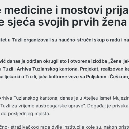
 medicine i mostovi prija
e sjeća svojih prvih žena 
et u Tuzli organizovali su naučno-stručni skup o radu i nasl
ć danas je održan okrugli sto i otvorena izložba „Žene ljek
a u Tuzli i Arhiva Tuzlanskog kantona. Projekat, realizovan
na ljekarki u Tuzli, jača kulturne veze sa Poljskom i Češkom
i Arhiva Tuzlanskog kantona, danas je u Ateljeu Ismet Mujezi
Tuzli za vrijeme austrougarske uprave“. Događaj je privukao 
i do posljednjeg mjesta.
čno-istraživačkog rada dvije institucije koje su, nakon pri