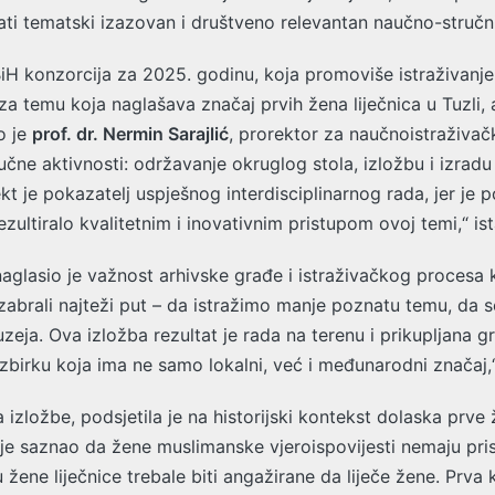
irati tematski izazovan i društveno relevantan naučno-stručni
H konzorcija za 2025. godinu, koja promoviše istraživanje
 za temu koja naglašava značaj prvih žena liječnica u Tuzli,
o je
prof. dr. Nermin Sarajlić
, prorektor za naučnoistraživačk
ključne aktivnosti: održavanje okruglog stola, izložbu i izra
kt je pokazatelj uspješnog interdisciplinarnog rada, jer je 
e rezultiralo kvalitetnim i inovativnim pristupom ovoj temi,“ is
naglasio je važnost arhivske građe i istraživačkog procesa 
zabrali najteži put – da istražimo manje poznatu temu, da s
uzeja. Ova izložba rezultat je rada na terenu i prikupljana g
birku koja ima ne samo lokalni, već i međunarodni značaj,“ 
a izložbe, podsjetila je na historijski kontekst dolaska prve 
j je saznao da žene muslimanske vjeroispovijesti nemaju pri
ene liječnice trebale biti angažirane da liječe žene. Prva k