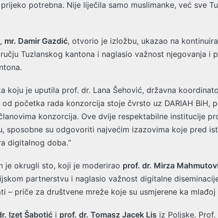
 prijeko potrebna. Nije liječila samo muslimanke, već sve T
K,
mr. Damir Gazdić
, otvorio je izložbu, ukazao na kontinui
dručju Tuzlanskog kantona i naglasio važnost njegovanja i
ntona.
a koju je uputila prof. dr. Lana Šehović, državna koordinat
, od početka rada konzorcija stoje čvrsto uz DARIAH BiH, p
im članovima konzorcija. Ove dvije respektabilne institucije
u, sposobne su odgovoriti najvećim izazovima koje pred ist
ra digitalnog doba.“
je okrugli sto, koji je moderirao
prof. dr. Mirza Mahmutov
skom partnerstvu i naglasio važnost digitalne diseminacij
mati – priče za društvene mreže koje su usmjerene ka mlađoj 
dr. Izet Šabotić
i
prof. dr. Tomasz Jacek Lis
iz Poljske. Prof.