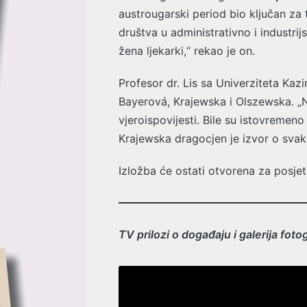
austrougarski period bio ključan za 
društva u administrativno i industrij
žena ljekarki,“ rekao je on.
Profesor dr. Lis sa Univerziteta Kaz
Bayerová, Krajewska i Olszewska. „N
vjeroispovijesti. Bile su istovremen
Krajewska dragocjen je izvor o svako
Izložba će ostati otvorena za posje
TV prilozi o događaju i galerija fotog