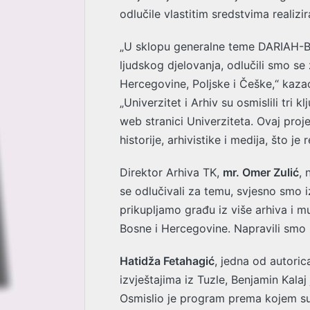
odlučile vlastitim sredstvima realiz
„U sklopu generalne teme DARIAH-Bi
ljudskog djelovanja, odlučili smo se
Hercegovine, Poljske i Češke,“ kaza
„Univerzitet i Arhiv su osmislili tri 
web stranici Univerziteta. Ovaj proje
historije, arhivistike i medija, što j
Direktor Arhiva TK,
mr. Omer Zulić
, 
se odlučivali za temu, svjesno smo i
prikupljamo građu iz više arhiva i m
Bosne i Hercegovine. Napravili smo z
Hatidža Fetahagić
, jedna od autoric
izvještajima iz Tuzle, Benjamin Kala
Osmislio je program prema kojem su ž