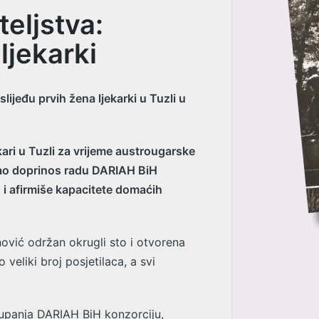
teljstva:
ljekarki
ijeđu prvih žena ljekarki u Tuzli u
ari u Tuzli za vrijeme austrougarske
 kao doprinos radu DARIAH BiH
, i afirmiše kapacitete domaćih
nović održan okrugli sto i otvorena
veliki broj posjetilaca, a svi
stupanja DARIAH BiH konzorciju,