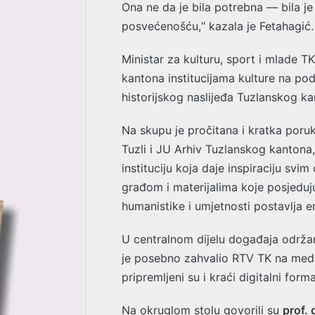
Ona ne da je bila potrebna — bila je
posvećenošću,“ kazala je Fetahagić.
Ministar za kulturu, sport i mlade T
kantona institucijama kulture na po
historijskog naslijeđa Tuzlanskog ka
Na skupu je pročitana i kratka poruk
Tuzli i JU Arhiv Tuzlanskog kantona
instituciju koja daje inspiraciju sv
građom i materijalima koje posjeduj
humanistike i umjetnosti postavlja e
U centralnom dijelu događaja održan 
je posebno zahvalio RTV TK na medij
pripremljeni su i kraći digitalni for
Na okruglom stolu govorili su
prof. 