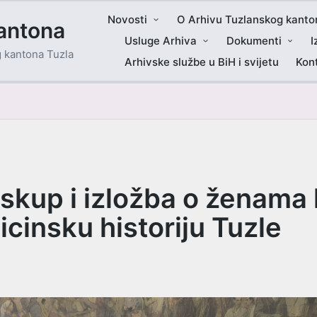
Novosti
O Arhivu Tuzlanskog kanto
antona
Usluge Arhiva
Dokumenti
I
g kantona Tuzla
Arhivske službe u BiH i svijetu
Kon
skup i izložba o ženama 
cinsku historiju Tuzle