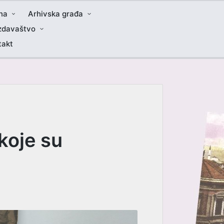
na
Arhivska građa
zdavaštvo
takt
koje su