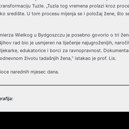
transformaciju Tuzle. „Tuzla tog vremena prolazi kroz proce
sko središte. U tom procesu mijenja se i položaj žene, što s
imierza Wielkog u Bydgoszczu je posebno govorio o tri žene 
jihov rad bio je usmjeren na liječenje najugroženijih, naro
o ljekarke, edukatorice i borci za ravnopravnost. Dokumentac
dnevnom životu tadašnjih žena,“ istakao je prof. Lis.
tioce narednih mjesec dana.
rafija: