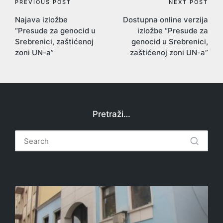
Post
PREVIOUS POST
NEXT POST
Najava izložbe
Dostupna online verzija
navigation
“Presude za genocid u
izložbe “Presude za
Srebrenici, zaštićenoj
genocid u Srebrenici,
zoni UN-a”
zaštićenoj zoni UN-a”
Pretraži…