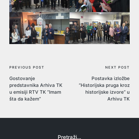
Post
PREVIOUS POST
NEXT POST
Gostovanje
Postavka izložbe
navigation
predstavnika Arhiva TK
“Historijska pruga kroz
u emisiji RTV TK “Imam
historijske izvore” u
šta da kažem”
Arhivu TK
Pretraži…